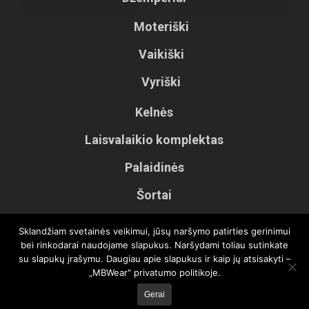
chosen
on
Moteriški
the
Vaikiški
product
Vyriški
page
Kelnės
Laisvalaikio komplektas
Palaidinės
Šortai
Tunikos
Sklandžiam svetainės veikimui, jūsų naršymo patirties gerinimui
bei rinkodarai naudojame slapukus. Naršydami toliau sutinkate
Vaikiškos kelnės
su slapukų įrašymu. Daugiau apie slapukus ir kaip jų atsisakyti –
„MBWear" privatumo politikoje.
Gerai