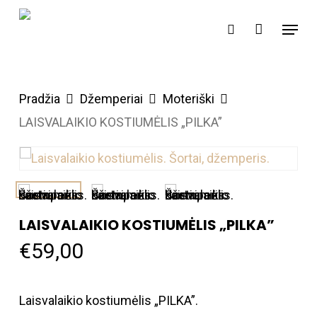
Skip
Menu
search
to
Close
main
Menu
content
Pradžia
Džemperiai
Moteriški
LAISVALAIKIO KOSTIUMĖLIS „PILKA”
LAISVALAIKIO KOSTIUMĖLIS „PILKA”
€
59,00
Laisvalaikio kostiumėlis „PILKA”.