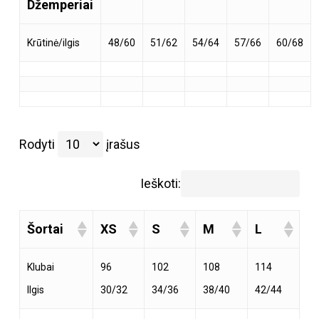
Džemperiai
Krūtinė/ilgis
48/60
51/62
54/64
57/66
60/68
Rodyti
įrašus
Ieškoti:
Šortai
XS
S
M
L
Klubai
96
102
108
114
Ilgis
30/32
34/36
38/40
42/44