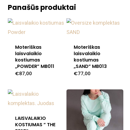
Panašūs produktai
Moteriškas
Moteriškas
laisvalaikio
laisvalaikio
kostiumas
kostiumas
„POWDER” MB011
„SAND” MB013
€
87,00
€
77,00
This
This
product
product
has
has
multiple
multiple
variants.
variants
LAISVALAIKIO
The
The
KOSTIUMAS ” THE
options
options