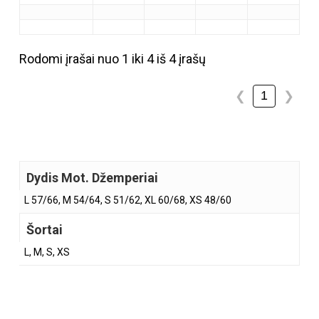
Rodomi įrašai nuo 1 iki 4 iš 4 įrašų
1
❮
❯
Dydis Mot. Džemperiai
L 57/66, M 54/64, S 51/62, XL 60/68, XS 48/60
Šortai
L, M, S, XS