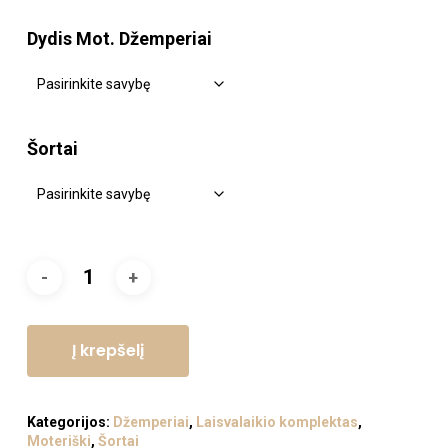
Dydis Mot. Džemperiai
Šortai
Į krepšelį
Kategorijos:
Džemperiai
,
Laisvalaikio komplektas
,
Moteriški
,
Šortai