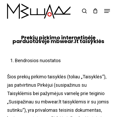
Skip
Menu
search
to
Close
main
Menu
content
Prekių pirkimo internetinėje
parduotuvėje mbwear.lt taisyklės
Bendrosios nuostatos
Šios prekių pirkimo taisyklės (toliau „Taisyklės“),
jas patvirtinus Pirkėjui (susipažinus su
Taisyklėmis bei pažymėjus varnelę prie teiginio
„Susipažinau su mbwear.lt taisyklėmis ir su jomis
sutinku“), yra privalomas teisinis dokumentas,