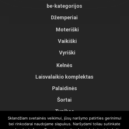
be-kategorijos
Džemperiai
Moteriški
Vaikiški
Vyriški
Kelnės
Laisvalaikio komplektas
Palaidinės
Šortai
Tunikos
Sklandžiam svetainės veikimui, jūsų naršymo patirties gerinimui
Vaikiškos kelnės
bei rinkodarai naudojame slapukus. Naršydami toliau sutinkate