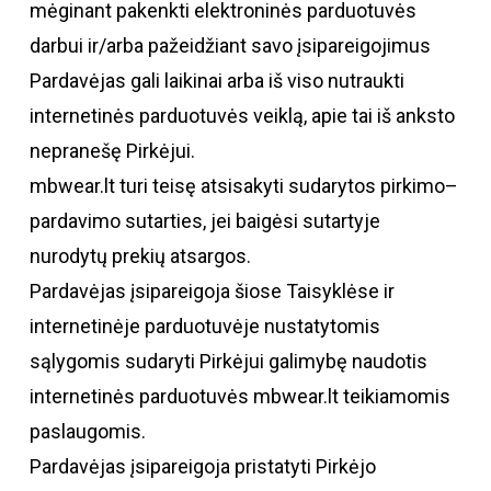
mėginant pakenkti elektroninės parduotuvės
darbui ir/arba pažeidžiant savo įsipareigojimus
Pardavėjas gali laikinai arba iš viso nutraukti
internetinės parduotuvės veiklą, apie tai iš anksto
nepranešę Pirkėjui.
mbwear.lt turi teisę atsisakyti sudarytos pirkimo–
pardavimo sutarties, jei baigėsi sutartyje
nurodytų prekių atsargos.
Pardavėjas įsipareigoja šiose Taisyklėse ir
internetinėje parduotuvėje nustatytomis
sąlygomis sudaryti Pirkėjui galimybę naudotis
internetinės parduotuvės mbwear.lt teikiamomis
paslaugomis.
Pardavėjas įsipareigoja pristatyti Pirkėjo