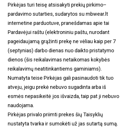
Pirkėjas turi teisę atsisakyti prekių pirkimo–
pardavimo sutarties, sudarytos su mbwear.lt
internetine parduotuve, pranešdamas apie tai
Pardavėjui raštu (elektroniniu paštu, nurodant
pageidaujamą grąžinti prekę ne vėliau kaip per 7
(septynias) darbo dienas nuo daikto pristatymo
dienos (šis reikalavimas netaikomas kokybės
reikalavimų neatitinkantiems gaminiams).
Numatyta teise Pirkėjas gali pasinaudoti tik tuo
atveju, jeigu prekė nebuvo sugadinta arba iš
esmės nepasikeitė jos išvaizda, taip pat ji nebuvo
naudojama.
Pirkėjas privalo priimti prekes šių Taisyklių
nustatyta tvarka ir sumokėti už jas sutartą sumą.