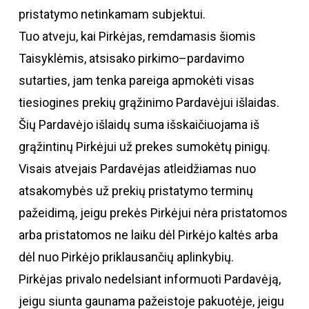
pristatymo netinkamam subjektui.
Tuo atveju, kai Pirkėjas, remdamasis šiomis
Taisyklėmis, atsisako pirkimo–pardavimo
sutarties, jam tenka pareiga apmokėti visas
tiesiogines prekių grąžinimo Pardavėjui išlaidas.
Šių Pardavėjo išlaidų suma išskaičiuojama iš
grąžintinų Pirkėjui už prekes sumokėtų pinigų.
Visais atvejais Pardavėjas atleidžiamas nuo
atsakomybės už prekių pristatymo terminų
pažeidimą, jeigu prekės Pirkėjui nėra pristatomos
arba pristatomos ne laiku dėl Pirkėjo kaltės arba
dėl nuo Pirkėjo priklausančių aplinkybių.
Pirkėjas privalo nedelsiant informuoti Pardavėją,
jeigu siunta gaunama pažeistoje pakuotėje, jeigu