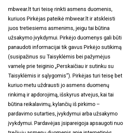
mbwear.lt turi teisę rinkti asmens duomenis,
kuriuos Pirkėjas pateikė mbwear.lt ir atskleisti
juos tretiesiems asmenims, jeigu tai būtina
užsakymo įvykdymui. Pirkėjo duomenys gali būti
panaudoti informacijai tik gavus Pirkėjo sutikimą
(susipažinus su Taisyklėmis bei pažymėjus
varnelę prie teiginio „Perskaičiau ir sutinku su
Taisyklėmis ir sąlygomis“). Pirkėjas turi teisę bet
kuriuo metu uždrausti jo asmens duomenų
rinkimą ir apdorojimą, išskyrus atvejus, kai tai
būtina reikalavimų, kylančių iš pirkimo –
pardavimo sutarties, įvykdymui arba užsakymo
įvykdymui. Pardavėjas įsipareigoja apsaugoti nuo
trečiųjų asmenų duomenis apie internetinės