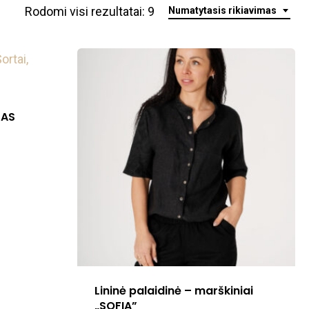
Rodomi visi rezultatai: 9
Numatytasis rikiavimas
TAS
.
Lininė palaidinė – marškiniai
„SOFIA”