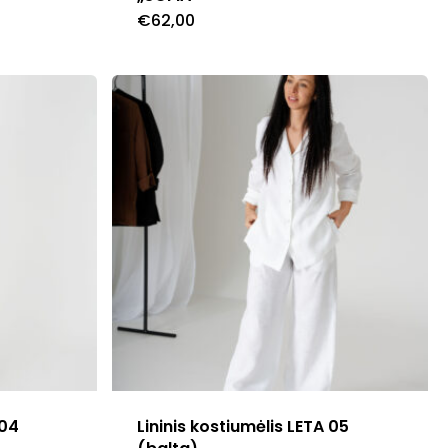
€
62,00
This
product
has
multiple
variants.
The
options
may
be
chosen
on
the
product
 04
Lininis kostiumėlis LETA 05
page