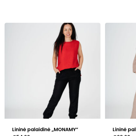
chosen
on
the
product
page
Lininė palaidinė „MONAMY”
Lininė pa