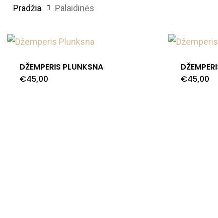
Pradžia
Palaidinės
DŽEMPERIS PLUNKSNA
DŽEMPERI
€
45,00
€
45,00
This
product
has
multiple
variants.
The
options
may
be