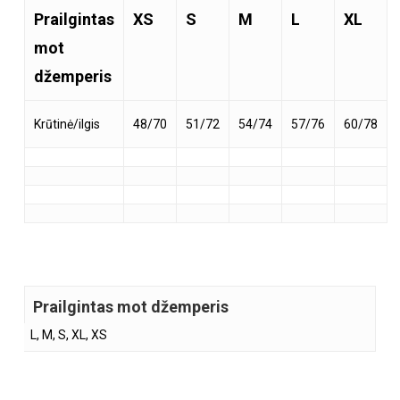
Prailgintas
XS
S
M
L
XL
mot
džemperis
Krūtinė/ilgis
48/70
51/72
54/74
57/76
60/78
Prailgintas mot džemperis
L, M, S, XL, XS