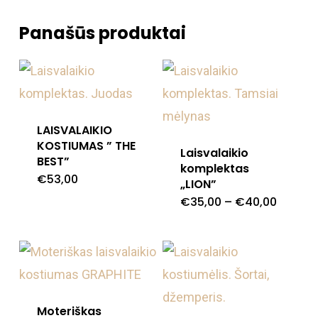
Panašūs produktai
LAISVALAIKIO
KOSTIUMAS ” THE
Laisvalaikio
BEST”
komplektas
€
53,00
This
„LION”
Price
€
35,00
–
€
40,00
product
This
range:
€35,00
has
product
throug
€40,00
multiple
has
variants.
multiple
The
variants
Moteriškas
options
The