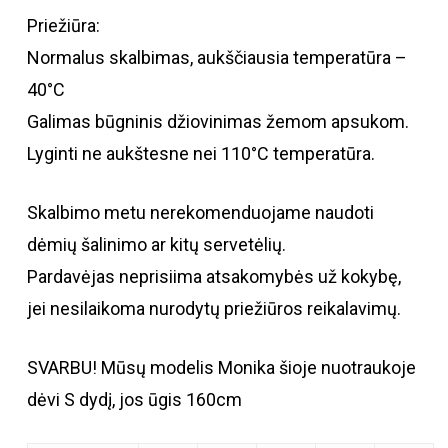
Priežiūra:
Normalus skalbimas, aukščiausia temperatūra –
40°C
Galimas būgninis džiovinimas žemom apsukom.
Lyginti ne aukštesne nei 110°C temperatūra.
Skalbimo metu nerekomenduojame naudoti
dėmių šalinimo ar kitų servetėlių.
Pardavėjas neprisiima atsakomybės už kokybę,
jei nesilaikoma nurodytų priežiūros reikalavimų.
SVARBU! Mūsų modelis Monika šioje nuotraukoje
dėvi S dydį, jos ūgis 160cm