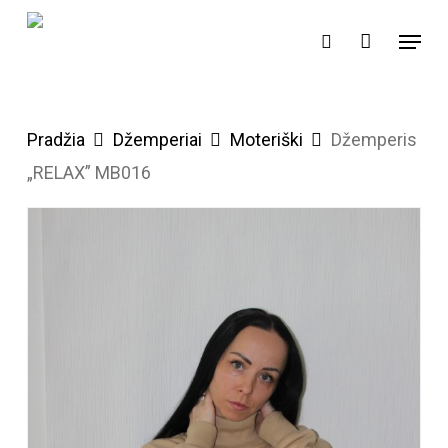
Skip
Menu
search
to
Close
main
Menu
content
Pradžia
Džemperiai
Moteriški
Džemperis
„RELAX” MB016